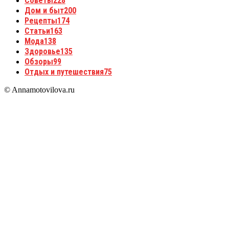
Советы
228
Дом и быт
200
Рецепты
174
Статьи
163
Мода
138
Здоровье
135
Обзоры
99
Отдых и путешествия
75
© Annamotovilova.ru