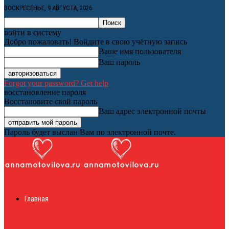
ВОСКРЕСЕНЬЕ, 9 АВГУСТА, 2026
войти в систему
Добро пожаловать! Войдите в свою учётную запись
Ваше имя пользователя
Ваш пароль
Forgot your password? Get help
восстановление пароля
Восстановите свой пароль
Ваш адрес электронной почты
Пароль будет выслан Вам по электронной почте.
Женский онлайн
Главная
журнал