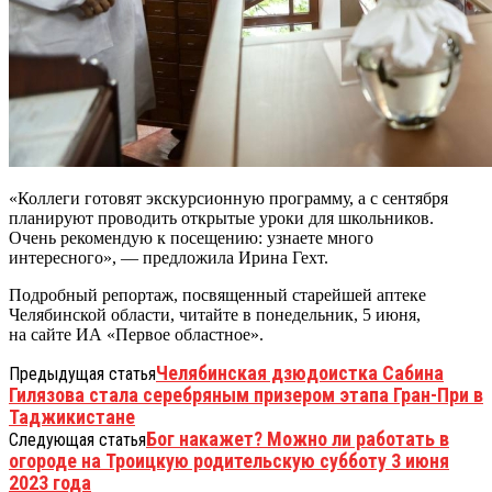
«Коллеги готовят экскурсионную программу, а с сентября
планируют проводить открытые уроки для школьников.
Очень рекомендую к посещению: узнаете много
интересного», — предложила Ирина Гехт.
Подробный репортаж, посвященный старейшей аптеке
Челябинской области, читайте в понедельник, 5 июня,
на сайте ИА «Первое областное».
Челябинская дзюдоистка Сабина
Предыдущая статья
Гилязова стала серебряным призером этапа Гран-При в
Таджикистане
Бог накажет? Можно ли работать в
Следующая статья
огороде на Троицкую родительскую субботу 3 июня
2023 года