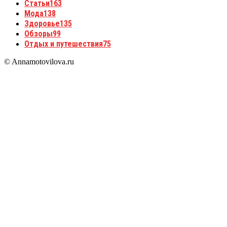
Статьи
163
Мода
138
Здоровье
135
Обзоры
99
Отдых и путешествия
75
© Annamotovilova.ru