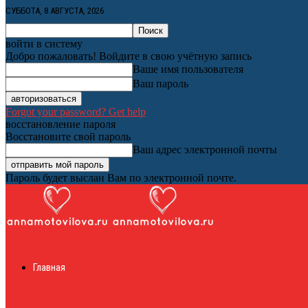
СУББОТА, 8 АВГУСТА, 2026
войти в систему
Добро пожаловать! Войдите в свою учётную запись
Ваше имя пользователя
Ваш пароль
Forgot your password? Get help
восстановление пароля
Восстановите свой пароль
Ваш адрес электронной почты
Пароль будет выслан Вам по электронной почте.
Женский онлайн ж
Главная