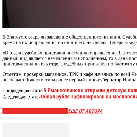
В Златоусте закрыли заведение общественного питания. Судеб
время на их исправления, но он ничего не сделал. Теперь завед
«В отдел судебных приставов поступило определение Златоусто
данный вид является немедленным исполнением, то в день пос
пристав-исполнитель отдела судебных приставов по Златоусту
Отметим, проверки магазинов, ТРК и кафе начались по всей Че
не спадает. Как отметила ранее первый вице-губернатор Ирин
В Еманжелинске открыли детскую пол
Предыдущая статья
Обвал рубля зафиксирован на московск
Следующая статья
ЭТО МОЖЕТ БЫТЬ ИНТЕРЕСНО
ЕЩЕ ОТ АВТОРА