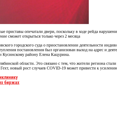
ные приставы опечатали двери, поскольку в ходе рейда нарушен
ение сможет открыться только через 2 месяца
вского городского суда о приостановлении деятельности индиви
тупления постановления был организован выход на адрес и дея
 и Кусинскому району Елена Кацурина.
лябинской области. Это связано с тем, что жители региона стал
а Гехт, новый рост случаев COVID-19 может привести к усилени
иклинику
их биржах