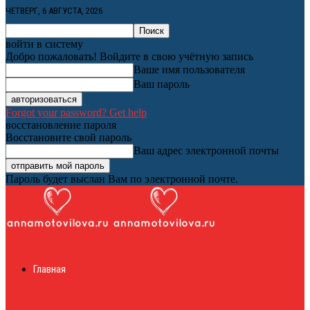
ЧЕТВЕРГ, 6 АВГУСТА, 2026
войти в систему
Добро пожаловать! Войдите в свою учётную запись
Ваше имя пользователя
Ваш пароль
Forgot your password? Get help
восстановление пароля
Восстановите свой пароль
Ваш адрес электронной почты
Пароль будет выслан Вам по электронной почте.
Женский онлайн
Главная
журнал