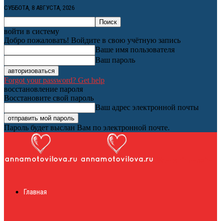
СУББОТА, 8 АВГУСТА, 2026
войти в систему
Добро пожаловать! Войдите в свою учётную запись
Ваше имя пользователя
Ваш пароль
Forgot your password? Get help
восстановление пароля
Восстановите свой пароль
Ваш адрес электронной почты
Пароль будет выслан Вам по электронной почте.
Женский онлайн
Главная
журнал