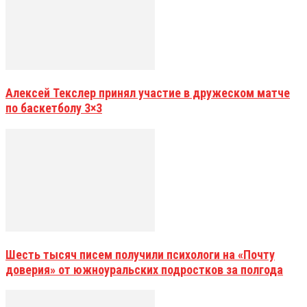
Алексей Текслер принял участие в дружеском матче
по баскетболу 3×3
Шесть тысяч писем получили психологи на «Почту
доверия» от южноуральских подростков за полгода