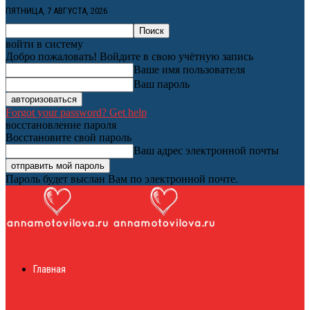
ПЯТНИЦА, 7 АВГУСТА, 2026
войти в систему
Добро пожаловать! Войдите в свою учётную запись
Ваше имя пользователя
Ваш пароль
Forgot your password? Get help
восстановление пароля
Восстановите свой пароль
Ваш адрес электронной почты
Пароль будет выслан Вам по электронной почте.
Женский онлайн
Главная
журнал