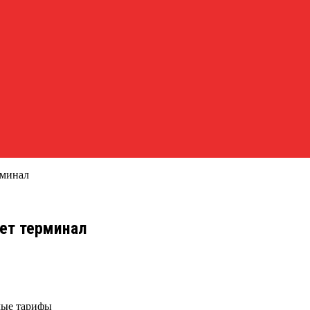
рминал
ает терминал
мые тарифы