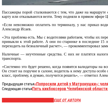
Пассажиры порой сталкиваются с тем, что даже на маршруте 
карту или отказываются везти. Тему подняли в прямом эфире 
«Если невозможно оплатить по терминалу, у нас приказ вод
Александр Исаев.
«Эта проблема есть. Мы с водителями работаем, чтобы их пер
привыкли к этой работе. А они по старинке в последние 15 
переходить на безналичный расчет», — прокомментировал замм
Наличные — неучтенные средства. С них не платятся налог
транспорта.
«Системно это будет решено, когда появятся валидаторы на вс
Он стоит на поручне в салоне, водитель к нему доступа особо
класс, проблему, я думаю, получится решить», — отметил Алек
«Попросили детей у Матронушки»: чел
Предыдущая статья
Пять кикбоксеров Челябинской области
Следующая статья
ЭТО МОЖЕТ БЫТЬ ИНТЕРЕСНО
ЕЩЕ ОТ АВТОРА