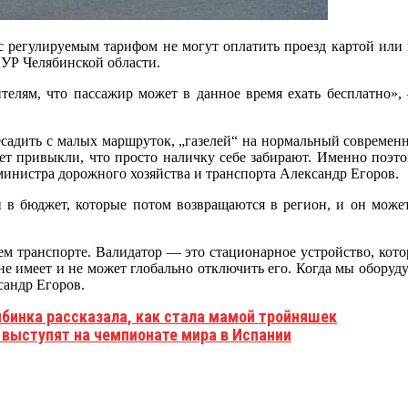
с регулируемым тарифом не могут оплатить проезд картой или 
ЦУР Челябинской области.
ителям, что пассажир может в данное время ехать бесплатно»,
есадить с малых маршруток, „газелей“ на нормальный современ
лет привыкли, что просто наличку себе забирают. Именно поэто
инистра дорожного хозяйства и транспорта Александр Егоров.
и в бюджет, которые потом возвращаются в регион, и он може
ем транспорте. Валидатор — это стационарное устройство, которо
 не имеет и не может глобально отключить его. Когда мы оборуд
сандр Егоров.
ябинка рассказала, как стала мамой тройняшек
 выступят на чемпионате мира в Испании