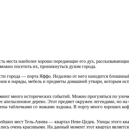
сть места наиболее хорошо передающие его дух, рассказывающие
 можно посетить их, проникнуться духом города.
ти города — порта Яффо. Недалеко от него находится блошиный 
ия и наряды, мебель и предметы домашней утвари, которым исп
омнит много исторических событий. Можно прогуляться по улочк
 апельсиновое дерево. Этот предмет окружен легендами, но на 
чены табличками со знаками зодиака. В порту много хороших ко
ейших мест Тель-Авива — квартал Неве-Цедек. Улицы этого ква
лись очень красивыми. На данный момент этот квартал является