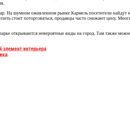
ик.
азар. На шумном оживленном рынке Кармель посетители найдут м
купить стоит поторговаться, продавцы часто снижают цену. Мног
парке открываются невероятные виды на город. Там также можн
й элемент интерьера
ника