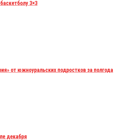
 баскетболу 3×3
рия» от южноуральских подростков за полгода
але декабря