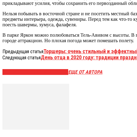
прикладывают усилия, чтобы сохранить его первозданный обл
Нельзя побывать в восточной стране и не посетить местный б
предметы интерьера, одежда, сувениры. Перед тем как что-то 
поесть шавермы, хумуса, фалафеля.
В парке Яркон можно полюбоваться Тель-Авивом с высоты. В 
городе аттракцион. Но плохая погода может помешать полету.
Торшеры: очень стильный и эффектны
Предыдущая статья
День отца в 2020 году: традиции празд
Следующая статья
ЭТО МОЖЕТ БЫТЬ ИНТЕРЕСНО
ЕЩЕ ОТ АВТОРА