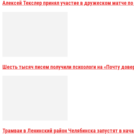
Алексей Текслер принял участие в дружеском матче по
Шесть тысяч писем получили психологи на «Почту дове
Трамваи в Ленинский район Челябинска запустят в нач