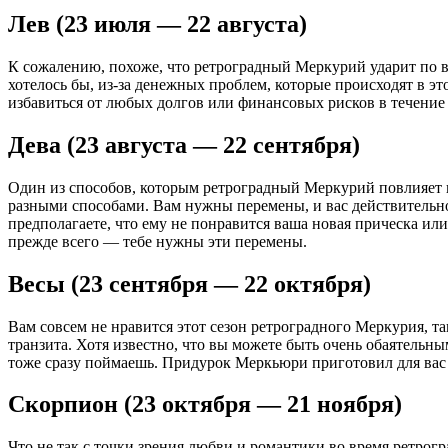
Лев (23 июля — 22 августа)
К сожалению, похоже, что ретроградный Меркурий ударит по в
хотелось бы, из-за денежных проблем, которые происходят в э
избавиться от любых долгов или финансовых рисков в течение 
Дева (23 августа — 22 сентября)
Один из способов, которым ретроградный Меркурий повлияет н
разными способами. Вам нужны перемены, и вас действительно н
предполагаете, что ему не понравится ваша новая прическа или 
прежде всего — тебе нужны эти перемены.
Весы (23 сентября — 22 октября)
Вам совсем не нравится этот сезон ретроградного Меркурия, та
транзита. Хотя известно, что вы можете быть очень обаятельны
тоже сразу поймаешь. Придурок Меркьюри приготовил для вас эт
Скорпион (23 октября — 21 ноября)
Что не так с точки зрения любви и романтики во время ретрогра