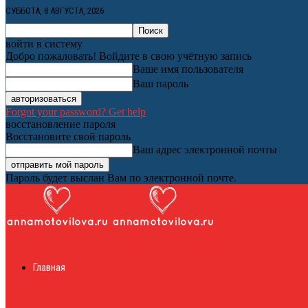
СУББОТА, 8 АВГУСТА, 2026
войти в систему
Добро пожаловать! Войдите в свою учётную запись
Ваше имя пользователя
Ваш пароль
Forgot your password? Get help
восстановление пароля
Восстановите свой пароль
Ваш адрес электронной почты
Пароль будет выслан Вам по электронной почте.
Женский онлайн ж
Главная