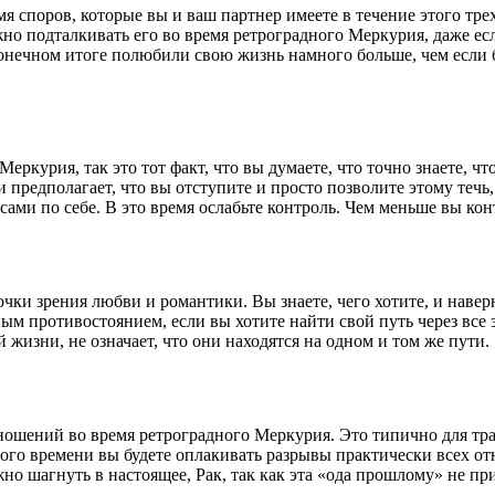
мя споров, которые вы и ваш партнер имеете в течение этого тр
ужно подталкивать его во время ретроградного Меркурия, даже ес
 конечном итоге полюбили свою жизнь намного больше, чем есл
Меркурия, так это тот факт, что вы думаете, что точно знаете, 
 и предполагает, что вы отступите и просто позволите этому теч
сами по себе. В это время ослабьте контроль. Чем меньше вы кон
ки зрения любви и романтики. Вы знаете, чего хотите, и наверн
ным противостоянием, если вы хотите найти свой путь через все 
 жизни, не означает, что они находятся на одном и том же пути.
шений во время ретроградного Меркурия. Это типично для тран
 этого времени вы будете оплакивать разрывы практически всех о
но шагнуть в настоящее, Рак, так как эта «ода прошлому» не пр