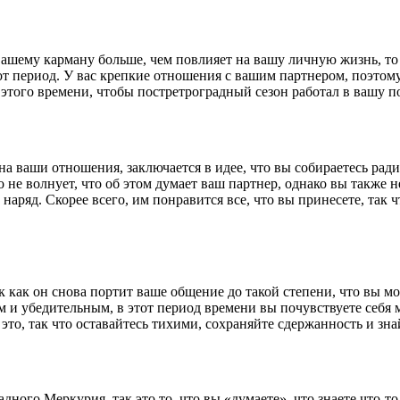
ашему карману больше, чем повлияет на вашу личную жизнь, то 
тот период. У вас крепкие отношения с вашим партнером, поэтом
этого времени, чтобы постретроградный сезон работал в вашу по
а ваши отношения, заключается в идее, что вы собираетесь рад
е волнует, что об этом думает ваш партнер, однако вы также не 
наряд. Скорее всего, им понравится все, что вы принесете, так ч
к как он снова портит ваше общение до такой степени, что вы мо
м и убедительным, в этот период времени вы почувствуете себя 
о, так что оставайтесь тихими, сохраняйте сдержанность и знай
дного Меркурия, так это то, что вы «думаете», что знаете что-то