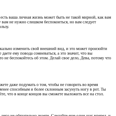
есть ваша личная жизнь может быть не такой мирной, как вам
у вам не нужно слишком беспокоиться, но вам следует
льзу.
икально изменить свой внешний вид, и это может произойти
даете ему повода сомневаться, а это значит, что вы
то не беспокойтесь об этом. Делай свое дело, Дева, потому что
жете даже подумать о том, чтобы не говорить во время
менее способным и более склонным засунуть ногу в рот. Ты
те, что в конце концов вы сможете выложить все на стол.
, чего не обязательно знаете. Сделайте еще один шаг вперед, и