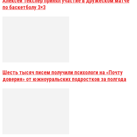
Алексей Текслер принял участие в дружеском матче
по баскетболу 3×3
Шесть тысяч писем получили психологи на «Почту
доверия» от южноуральских подростков за полгода