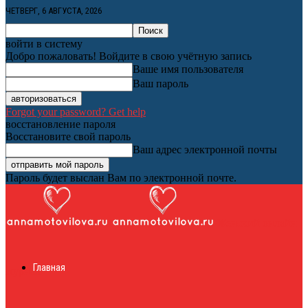
ЧЕТВЕРГ, 6 АВГУСТА, 2026
войти в систему
Добро пожаловать! Войдите в свою учётную запись
Ваше имя пользователя
Ваш пароль
Forgot your password? Get help
восстановление пароля
Восстановите свой пароль
Ваш адрес электронной почты
Пароль будет выслан Вам по электронной почте.
Женский онлайн
Главная
журнал