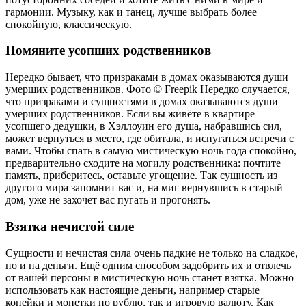
гармонии. Музыку, как и танец, лучше выбрать более
спокойную, классическую.
Помяните усопших родственников
Нередко бывает, что призраками в домах оказываются души
умерших родственников. Фото © Freepik Нередко случается,
что призраками и сущностями в домах оказываются души
умерших родственников. Если вы живёте в квартире
усопшего дедушки, в Хэллоуин его душа, набравшись сил,
может вернуться в место, где обитала, и испугаться встречи с
вами. Чтобы спать в самую мистическую ночь года спокойно,
предварительно сходите на могилу родственника: почтите
память, приберитесь, оставьте угощение. Так сущность из
другого мира запомнит вас и, на миг вернувшись в старый
дом, уже не захочет вас пугать и прогонять.
Взятка нечистой силе
Сущности и нечистая сила очень падкие не только на сладкое,
но и на деньги. Ещё одним способом задобрить их и отвлечь
от вашей персоны в мистическую ночь станет взятка. Можно
использовать как настоящие деньги, например старые
копейки и монетки по рублю, так и игровую валюту. Как