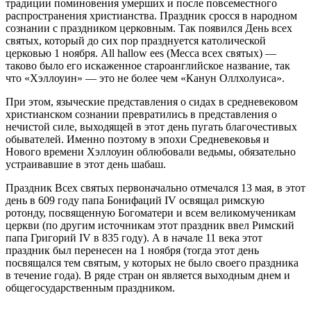
традиции поминовения умерших и после повсеместного
распространения христианства. Праздник сросся в народном
сознании с праздником церковным. Так появился День всех
святых, который до сих пор празднуется католической
церковью 1 ноября. All hallow ees (Месса всех святых) —
таково было его искаженное староанглийское название, так
что «Хэллоуин» — это не более чем «Канун Оллхолуиса».
При этом, языческие представления о сидах в средневековом
христианском сознании превратились в представления о
нечистой силе, выходящей в этот день пугать благочестивых
обывателей. Именно поэтому в эпохи Средневековья и
Нового времени Хэллоуин облюбовали ведьмы, обязательно
устраивавшие в этот день шабаш.
Праздник Всех святых первоначально отмечался 13 мая, в этот
день в 609 году папа Бонифаций IV освящал римскую
ротонду, посвященную Богоматери и всем великомученикам
церкви (по другим источникам этот праздник ввел Римский
папа Григорий IV в 835 году). А в начале 11 века этот
праздник был перенесен на 1 ноября (тогда этот день
посвящался тем святым, у которых не было своего праздника
в течение года). В ряде стран он является выходным днем и
общегосударственным праздником.