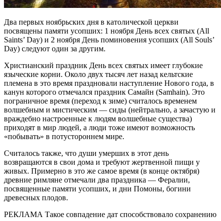
Два первых ноябрьских дня в католической церкви
посвящены памяти усопших: 1 ноября День всех святых (All
Saints’ Day) и 2 ноября День поминовения усопших (All Souls’
Day) следуют один за другим.
Христианский праздник День всех святых имеет глубокие
языческие корни. Около двух тысяч лет назад кельтские
племена в это время праздновали наступление Нового года, в
канун которого отмечался праздник Самайн (Samhain). Это
пограничное время (переход к зиме) считалось временем
волшебным и мистическим — сиды (нейтрально, а зачастую и
враждебно настроенные к людям волшебные существа)
приходят в мир людей, а люди тоже имеют возможность
«побывать» в потустороннем мире.
Считалось также, что души умерших в этот день
возвращаются в свои дома и требуют жертвенной пищи у
живых. Примерно в это же самое время (в конце октября)
древние римляне отмечали два праздника — Фералии,
посвященные памяти усопших, и дни Помоны, богини
древесных плодов.
РЕКЛАМА Такое совпадение дат способствовало сохранению