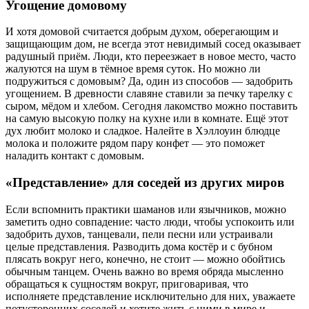
Угощение домовому
И хотя домовой считается добрым духом, оберегающим и
защищающим дом, не всегда этот невидимый сосед оказывает
радушный приём. Люди, кто переезжает в новое место, часто
жалуются на шум в тёмное время суток. Но можно ли
подружиться с домовым? Да, один из способов — задобрить
угощением. В древности славяне ставили за печку тарелку с
сыром, мёдом и хлебом. Сегодня лакомство можно поставить
на самую высокую полку на кухне или в комнате. Ещё этот
дух любит молоко и сладкое. Налейте в Хэллоуин блюдце
молока и положите рядом пару конфет — это поможет
наладить контакт с домовым.
«Представление» для соседей из других миров
Если вспомнить практики шаманов или язычников, можно
заметить одно совпадение: часто люди, чтобы успокоить или
задобрить духов, танцевали, пели песни или устраивали
целые представления. Разводить дома костёр и с бубном
плясать вокруг него, конечно, не стоит — можно обойтись
обычным танцем. Очень важно во время обряда мысленно
обращаться к сущностям вокруг, приговаривая, что
исполняете представление исключительно для них, уважаете
потусторонних соседей и хотите жить с ними в мире и