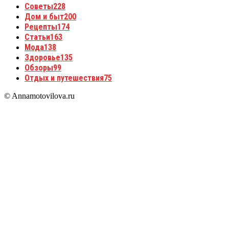
Советы
228
Дом и быт
200
Рецепты
174
Статьи
163
Мода
138
Здоровье
135
Обзоры
99
Отдых и путешествия
75
© Annamotovilova.ru