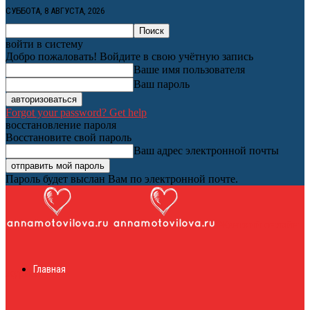
СУББОТА, 8 АВГУСТА, 2026
войти в систему
Добро пожаловать! Войдите в свою учётную запись
Ваше имя пользователя
Ваш пароль
Forgot your password? Get help
восстановление пароля
Восстановите свой пароль
Ваш адрес электронной почты
Пароль будет выслан Вам по электронной почте.
Женский онлайн
Главная
журнал