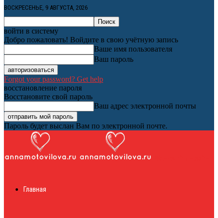
ВОСКРЕСЕНЬЕ, 9 АВГУСТА, 2026
войти в систему
Добро пожаловать! Войдите в свою учётную запись
Ваше имя пользователя
Ваш пароль
Forgot your password? Get help
восстановление пароля
Восстановите свой пароль
Ваш адрес электронной почты
Пароль будет выслан Вам по электронной почте.
Женский онлайн
Главная
журнал