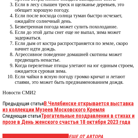
Если в лесу слышен треск и щелканье деревьев, это
обещает хорошую погоду.
Если после восхода солнца туман быстро исчезает,
ожидайте солнечный день.
Безветренная погода может сулить похолодание.
Если до этой даты снег еще не выпал, зима может
задержаться.
Если дым от костра распространяется по земле, скоро
начнет идти дождь.
Агрессивное поведение домашней скотины может
предвещать ненастье.
Когда перелетные птицы улетают на юг единым строем,
ожидается суровая зима.
Если чайки в ясную погоду громко кричат и летают
стаями, это может быть предзнаменованием дождя.
Новости СМИ2
В Челябинске открывается выставка
Предыдущая статья
из коллекции Музеев Московского Кремля
Трогательные поздравления в стихах и
Следующая статья
прозе в День женского счастья 18 октября 2023 года
ЭТО МОЖЕТ БЫТЬ ИНТЕРЕСНО
ЕЩЕ ОТ АВТОРА