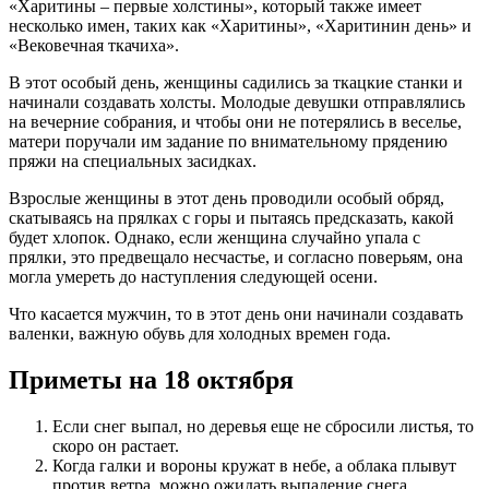
«Харитины – первые холстины», который также имеет
несколько имен, таких как «Харитины», «Харитинин день» и
«Вековечная ткачиха».
В этот особый день, женщины садились за ткацкие станки и
начинали создавать холсты. Молодые девушки отправлялись
на вечерние собрания, и чтобы они не потерялись в веселье,
матери поручали им задание по внимательному прядению
пряжи на специальных засидках.
Взрослые женщины в этот день проводили особый обряд,
скатываясь на прялках с горы и пытаясь предсказать, какой
будет хлопок. Однако, если женщина случайно упала с
прялки, это предвещало несчастье, и согласно поверьям, она
могла умереть до наступления следующей осени.
Что касается мужчин, то в этот день они начинали создавать
валенки, важную обувь для холодных времен года.
Приметы на 18 октября
Если снег выпал, но деревья еще не сбросили листья, то
скоро он растает.
Когда галки и вороны кружат в небе, а облака плывут
против ветра, можно ожидать выпадение снега.