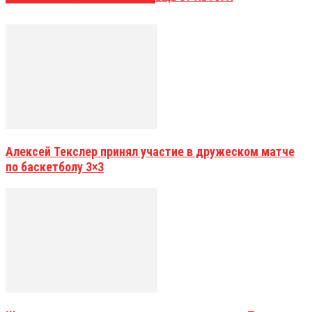
Алексей Текслер принял участие в дружеском матче
по баскетболу 3×3