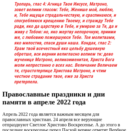
Тропарь, глас 4: Агница Твоя Иисусе, Матроно,
зовет велиим гласом: Тебе, Женише мой, люблю,
и, Тебе ищущи страдальчествую, и сраспинаюся, и
спогребляюся крещению Твоему, и стражду Тебе
ради, яко да царствую в Тебе, и умираю за Тя, да и
живу с Тобою: но, яко жертву непорочную, приими
мя, с любовию пожершуюся Тебе. Тоя молитвами,
яко милостив, спаси души наша. Кондак, глас 2:
Храм твой всечестный яко цельбу душевную
обретше, вси вернии велигласно вопием ти: дево
мученице Матроно, великоименитая, Христа Бога
моли непрестанно о всех нас. Величание Величаем
тя, страстотерпице Христова Матроно, и чтим
честное страдание твое, еже за Христа
претерпела.
Православные праздники и дни
памяти в апреле 2022 года
Апрель 2022 года является важным месяцем для
православных христиан. 24 апреля все верующие
отпразднуют Светлое Христово Воскресенье. А до этого в
последнее воскресенье перед Пасхой веряне отметят Вербное