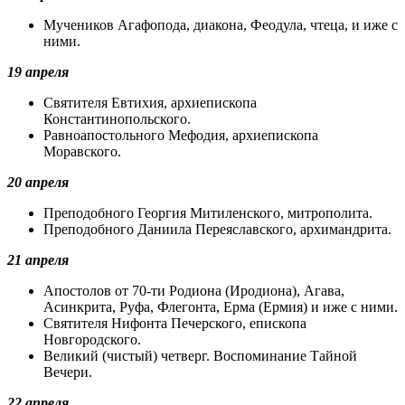
Мучеников Агафопода, диакона, Феодула, чтеца, и иже с
ними.
19 апреля
Святителя Евтихия, архиепископа
Константинопольского.
Равноапостольного Мефодия, архиепископа
Моравского.
20 апреля
Преподобного Георгия Митиленского, митрополита.
Преподобного Даниила Переяславского, архимандрита.
21 апреля
Апостолов от 70-ти Родиона (Иродиона), Агава,
Асинкрита, Руфа, Флегонта, Ерма (Ермия) и иже с ними.
Святителя Нифонта Печерского, епископа
Новгородского.
Великий (чистый) четверг. Воспоминание Тайной
Вечери.
22 апреля