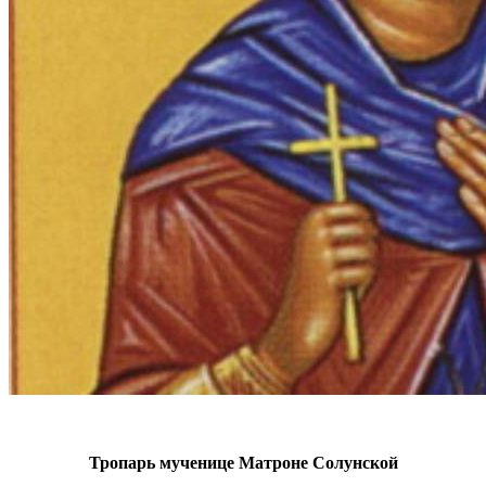
Тропарь мученице Матроне Солунской