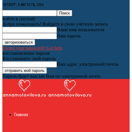
ЧЕТВЕРГ, 6 АВГУСТА, 2026
войти в систему
Добро пожаловать! Войдите в свою учётную запись
Ваше имя пользователя
Ваш пароль
Forgot your password? Get help
восстановление пароля
Восстановите свой пароль
Ваш адрес электронной почты
Пароль будет выслан Вам по электронной почте.
Женский онлайн
Главная
журнал