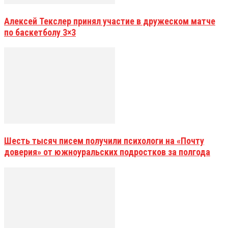
Алексей Текслер принял участие в дружеском матче
по баскетболу 3×3
Шесть тысяч писем получили психологи на «Почту
доверия» от южноуральских подростков за полгода