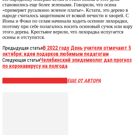
становились еще более зелеными. Говорили, что осина
«примеряет русалкино зеленое платье». Кстати, это дерево в
народе считалось защитником от всякой нечисти и хворей. С
Ионы и Фоки по селам начинали ходить осенние лихорадки,
поэтому при себе полагалось носить осиновый сучок или кору
этого дерева. Крестьяне верили, что лихорадка испугается
осины и отступится.
В 2022 году День учителя отмечают 5
Предыдущая статья
октября: идеи подарков любимым педагогам
Челябинский эпидемиолог дал прогноз
Следующая статья
по коронавирусу на полгода
ЭТО МОЖЕТ БЫТЬ ИНТЕРЕСНО
ЕЩЕ ОТ АВТОРА