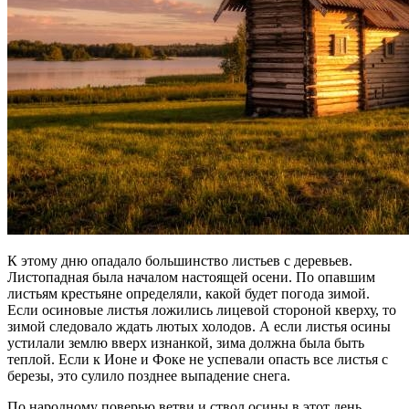
К этому дню опадало большинство листьев с деревьев.
Листопадная была началом настоящей осени. По опавшим
листьям крестьяне определяли, какой будет погода зимой.
Если осиновые листья ложились лицевой стороной кверху, то
зимой следовало ждать лютых холодов. А если листья осины
устилали землю вверх изнанкой, зима должна была быть
теплой. Если к Ионе и Фоке не успевали опасть все листья с
березы, это сулило позднее выпадение снега.
По народному поверью ветви и ствол осины в этот день