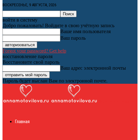
ВОСКРЕСЕНЬЕ, 9 АВГУСТА, 2026
войти в систему
Добро пожаловать! Войдите в свою учётную запись
Ваше имя пользователя
Ваш пароль
Forgot your password? Get help
восстановление пароля
Восстановите свой пароль
Ваш адрес электронной почты
Пароль будет выслан Вам по электронной почте.
Женский онлайн
Главная
журнал