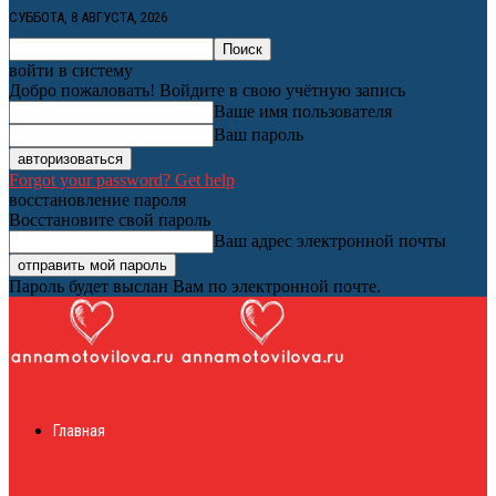
СУББОТА, 8 АВГУСТА, 2026
войти в систему
Добро пожаловать! Войдите в свою учётную запись
Ваше имя пользователя
Ваш пароль
Forgot your password? Get help
восстановление пароля
Восстановите свой пароль
Ваш адрес электронной почты
Пароль будет выслан Вам по электронной почте.
Женский онлайн
Главная
журнал