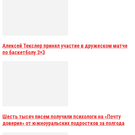
Алексей Текслер принял участие в дружеском матче
по баскетболу 3×3
Шесть тысяч писем получили психологи на «Почту
доверия» от южноуральских подростков за полгода