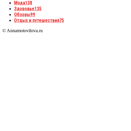
Мода
138
Здоровье
135
Обзоры
99
Отдых и путешествия
75
© Annamotovilova.ru