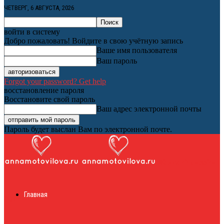
ЧЕТВЕРГ, 6 АВГУСТА, 2026
войти в систему
Добро пожаловать! Войдите в свою учётную запись
Ваше имя пользователя
Ваш пароль
Forgot your password? Get help
восстановление пароля
Восстановите свой пароль
Ваш адрес электронной почты
Пароль будет выслан Вам по электронной почте.
Женский онлайн
Главная
журнал