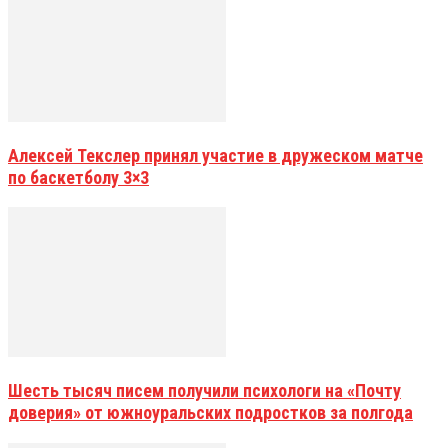
Алексей Текслер принял участие в дружеском матче
по баскетболу 3×3
Шесть тысяч писем получили психологи на «Почту
доверия» от южноуральских подростков за полгода