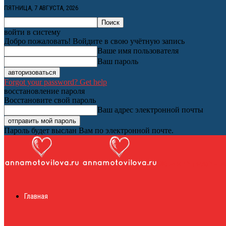
ПЯТНИЦА, 7 АВГУСТА, 2026
войти в систему
Добро пожаловать! Войдите в свою учётную запись
Ваше имя пользователя
Ваш пароль
Forgot your password? Get help
восстановление пароля
Восстановите свой пароль
Ваш адрес электронной почты
Пароль будет выслан Вам по электронной почте.
Женский онлайн ж
Главная