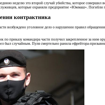
еднюю неделю это второй случай убийства, которое совершил во
служивцев, которые охраняли предприятие «Южмаш». Погибли пя
шении контрактника
асти возбуждено уголовное дело о нарушении правил обращения 
щик по приказу командира части получил закрепленное за ним о
рел был случайным. Пуля смертельно ранила ефрейтора-призывн