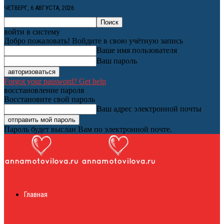
ЧЕТВЕРГ, 6 АВГУСТА, 2026
войти в систему
Добро пожаловать! Войдите в свою учётную запись
Ваше имя пользователя
Ваш пароль
Forgot your password? Get help
восстановление пароля
Восстановите свой пароль
Ваш адрес электронной почты
Пароль будет выслан Вам по электронной почте.
Женский онлайн
Главная
журнал