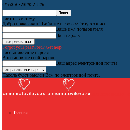
СУББОТА, 8 АВГУСТА, 2026
войти в систему
Добро пожаловать! Войдите в свою учётную запись
Ваше имя пользователя
Ваш пароль
Forgot your password? Get help
восстановление пароля
Восстановите свой пароль
Ваш адрес электронной почты
Пароль будет выслан Вам по электронной почте.
Женский онлайн ж
Главная