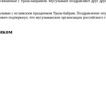
вязанные с Ураза-байрамом. Мусульмане поздравляют друг друг
льман с исламским праздником Ураза-байрам. Поздравление опу
вич подчеркнул, что мусульманские организации российского го
ником