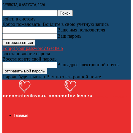
СУББОТА, 8 АВГУСТА, 2026
войти в систему
Добро пожаловать! Войдите в свою учётную запись
Ваше имя пользователя
Ваш пароль
Forgot your password? Get help
восстановление пароля
Восстановите свой пароль
Ваш адрес электронной почты
Пароль будет выслан Вам по электронной почте.
Женский онлайн
Главная
журнал