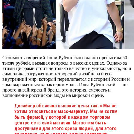
Стоимость творений Гоши Рубчинского давно превысила 50
тысяч рублей, вызывая вопросы о высоких ценах. Однако за
этими цифрами стоит не только качество и уникальность, но и
символика, загруженность творений дизайнера и его
внутренний мир, который переплетается с историей России и
ярко выраженным характером моды. Гоша Рубчинский — не
просто дизайнерский бренд, это история, смелость и
воплощение российской моды на мировой сцене.
Дизайнер объяснил высокие цены так: » Мы не
хотим относиться к масс-маркету. Мы не хотим
быть фирмой, у которой в каждом торговом
центре есть свой магазин. Мы хотим быть
доступными для этого среза людей, для этого