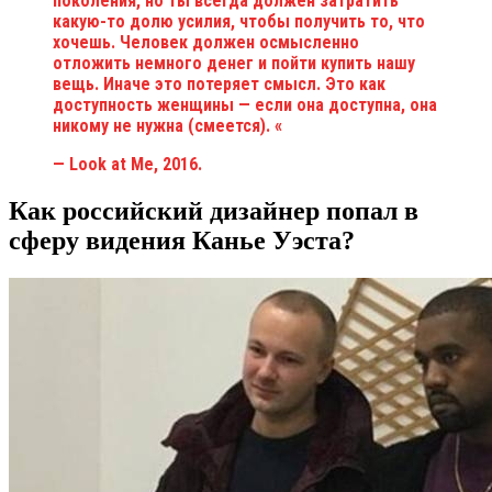
поколения, но ты всегда должен затратить
какую-то долю усилия, чтобы получить то, что
хочешь. Человек должен осмысленно
отложить немного денег и пойти купить нашу
вещь. Иначе это потеряет смысл. Это как
доступность женщины — если она доступна, она
никому не нужна (смеется). «
— Look at Me, 2016.
Как российский дизайнер попал в
сферу видения Канье Уэста?