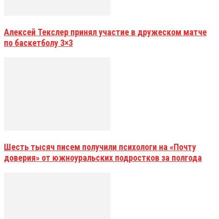
Алексей Текслер принял участие в дружеском матче
по баскетболу 3×3
Шесть тысяч писем получили психологи на «Почту
доверия» от южноуральских подростков за полгода