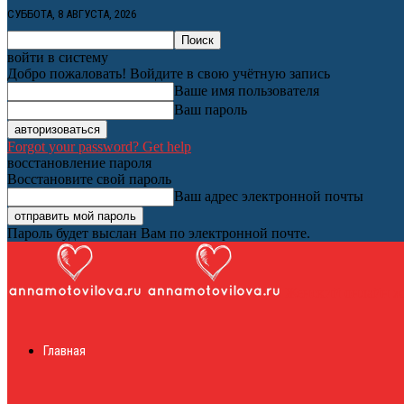
СУББОТА, 8 АВГУСТА, 2026
войти в систему
Добро пожаловать! Войдите в свою учётную запись
Ваше имя пользователя
Ваш пароль
Forgot your password? Get help
восстановление пароля
Восстановите свой пароль
Ваш адрес электронной почты
Пароль будет выслан Вам по электронной почте.
Женский онлайн ж
Главная