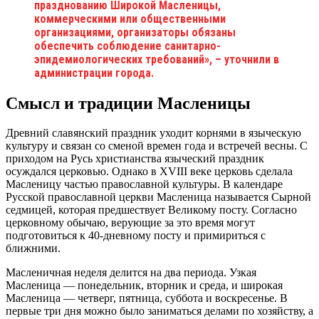
празднованию Широкой Масленицы,
коммерческими или общественными
организациями, организаторы обязаны
обеспечить соблюдение санитарно-
эпидемиологических требований», – уточнили в
администрации города.
Смысл и традиции Масленицы
Древний славянский праздник уходит корнями в языческую
культуру и связан со сменой времен года и встречей весны. С
приходом на Русь христианства языческий праздник
осуждался церковью. Однако в XVIII веке церковь сделала
Масленицу частью православной культуры. В календаре
Русской православной церкви Масленица называется Сырной
седмицей, которая предшествует Великому посту. Согласно
церковному обычаю, верующие за это время могут
подготовиться к 40-дневному посту и примириться с
ближними.
Масленичная неделя делится на два периода. Узкая
Масленица — понедельник, вторник и среда, и широкая
Масленица — четверг, пятница, суббота и воскресенье. В
первые три дня можно было заниматься делами по хозяйству, а