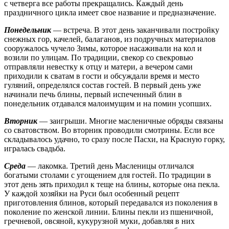
с четверга все работы прекращались. Каждый день
праздничного цикла имеет свое название и предназначение.
Понедельник
— встреча. В этот день заканчивали постройку
снежных гор, качелей, балаганов, из подручных материалов
сооружалось чучело Зимы, которое насаживали на кол и
возили по улицам. По традиции, свекор со свекровью
отправляли невестку к отцу и матери, а вечером сами
приходили к сватам в гости и обсуждали время и место
гуляний, определялся состав гостей. В первый день уже
начинали печь блины, первый испеченный блин в
понедельник отдавался малоимущим и на помин усопших.
Вторник
— заигрыши. Многие масленичные обряды связаны
со сватовством. Во вторник проводили смотрины. Если все
складывалось удачно, то сразу после Пасхи, на Красную горку,
игралась свадьба.
Среда
— лакомка. Третий день Масленицы отличался
богатыми столами с угощением для гостей. По традиции в
этот день зять приходил к теще на блины, которые она пекла.
У каждой хозяйки на Руси был особенный рецепт
приготовления блинов, который передавался из поколения в
поколение по женской линии. Блины пекли из пшеничной,
гречневой, овсяной, кукурузной муки, добавляя в них