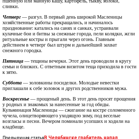
пшенную или манную кашу, картофель, тыкву, яблоки,
сливки.
Четверг
— разгул. В первый день широкой Масленицы
хозяйственные работы прекращались, и начиналось
празднование: катались на санях и санках, устраивали
кулачные бои и битвы за снежные города, пели колядки, жгли
ритуальные костры и прыгали через огонь. Главным
действием в четверг был штурм и дальнейший захват
снежного городка.
Пятница
— тещины вечерки. Этот день проводили в кругу
семьи и близких. С ответным визитом теща приходила в гости
к зятю.
Суббота
— золовкины посиделки. Молодые невестки
приглашали к себе золовок и других родственников мужа.
Воскресенье
— прощеный день. В этот день просят прощения
у родных и знакомых за нанесенные за год обиды.
Кульминация Масленицы — сжигание на костре соломенного
чучела, олицетворяющего уходящую зиму, под веселые
возгласы и песни. Вечером поминали усопших и ходили на
кладбище.
В Челябинске грабитель напал
Предыдущая статья