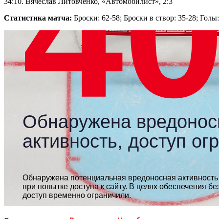
34:10. Вячеслав Литовченко, «Автомобилист», 2:3
Статистика матча:
Броски: 62-58; Броски в створ: 35-28; Голы