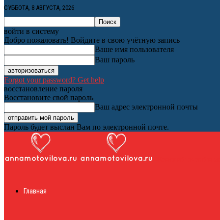
СУББОТА, 8 АВГУСТА, 2026
войти в систему
Добро пожаловать! Войдите в свою учётную запись
Ваше имя пользователя
Ваш пароль
Forgot your password? Get help
восстановление пароля
Восстановите свой пароль
Ваш адрес электронной почты
Пароль будет выслан Вам по электронной почте.
Женский онлайн ж
Главная