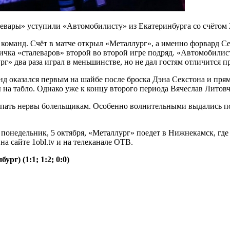
вары» уступили «Автомобилисту» из Екатеринбурга со счётом 2
 команд. Счёт в матче открыл «Металлург», а именно форвард С
вичка «сталеваров» второй во второй игре подряд. «Автомобилис
г» два раза играл в меньшинстве, но не дал гостям отличится 
нд оказался первым на шайбе после броска Дэна Секстона и пр
на табло. Однако уже к концу второго периода Вячеслав Литовч
репать нервы болельщикам. Особенно волнительными выдались п
понедельник, 5 октября, «Металлург» поедет в Нижнекамск, где
 сайте 1obl.tv и на телеканале ОТВ.
г) (1:1; 1:2; 0:0)