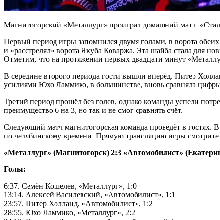
Магнитогорский «Металлург» проиграл домашний матч. «Стале
Первый период игры запомнился двумя голами, в ворота обеих
и «расстрелял» ворота Якуба Коваржа. Эта шайба стала для но
Отметим, что на протяжении первых двадцати минут «Металлур
В середине второго периода гости вышли вперёд. Питер Холла
усилиями Юхо Ламмико, в большинстве, вновь сравняла цифры 
Третий период прошёл без голов, однако команды успели пот
преимущество 6 на 3, но так и не смог сравнять счёт.
Следующий матч магнитогорская команда проведёт в гостях. В 
по челябинскому времени. Прямую трансляцию игры смотрите на
«Металлург» (Магнитогорск) 2:3 «Автомобилист» (Екатеринбур
Голы:
6:37. Семён Кошелев, «Металлург», 1:0
13:14. Алексей Василевский, «Автомобилист», 1:1
23:57. Питер Холланд, «Автомобилист», 1:2
28:55. Юхо Ламмико, «Металлург», 2:2