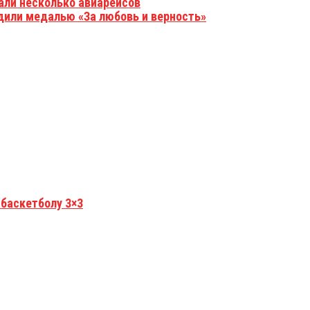
али несколько авиарейсов
дили медалью «За любовь и верность»
 баскетболу 3×3