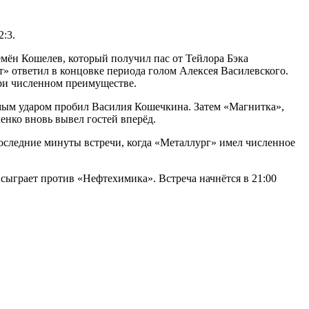
:3.
емён Кошелев, который получил пас от Тейлора Бэка
т» ответил в концовке периода голом Алексея Василевского.
при численном преимуществе.
ямым ударом пробил Василия Кошечкина. Затем «Магнитка»,
енко вновь вывел гостей вперёд.
оследние минуты встречи, когда «Металлург» имел численное
 сыграет против «Нефтехимика». Встреча начнётся в 21:00