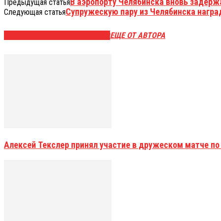
В аэропорту Челябинска вновь задерж
Предыдущая статья
Супружескую пару из Челябинска награ
Следующая статья
ЭТО МОЖЕТ БЫТЬ ИНТЕРЕСНО
ЕЩЕ ОТ АВТОРА
Алексей Текслер принял участие в дружеском матче по