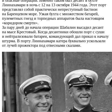
и опасные операции. Именно таким был десант в бухте
Лиинахамари в ночь с 12 на 13 октября 1944 года. Этот порт
представлял собой практически непреступный бастион
на Баренцевом море. Узкая бухта с множеством батарей,
пулеметных гнезд и торпедных аппаратов была настоящим
«коридором смерти».
За пару дней до начала операции Шабалин высадил десант
на мысе Крестовый. Когда десантники обошли порт с суши
и нейтрализовали батареи, командующий дал приказ к началу
штурма. В порту Лиинахамари катера буквально ускользали
от лучей прожектора под отвесными скалами.