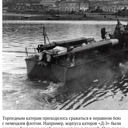
Торпедным катерам приходилось сражаться в неравном бою
с немецким флотом. Например, корпуса катеров «Д-3» были