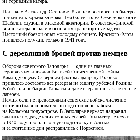
на торпедные катера.
Поначалу Александр Осипович был не в восторге, но быстро
прикипел к юрким катерам. Тем более что на Северном флоте
Шабалин служил в знакомой акватории. В советско-финской
войне катера решали в основном транспортные задачи.
Настоящий боевой опыт молодому офицеру Красного Флота
пришлось получать только в 1941 году.
С деревянной броней против немцев
Оборона советского Заполярья — один из главных
героических эпизодов Великой Отечественной войны.
Командующему Северным флотом адмиралу Головко
пришлось доставать все резервы на защиту рубежей Родины.
В бой шли рыбацкие баркасы и даже вчерашние заключенные
лагерей.
Немцы если не превосходили советские войска численно,
то точно были основательно подготовлены к боям
на Кольском полуострове. В Заполярье вермахт направил
элитные подразделения горных егерей. Эти матерые вояки
в 1940 году прошли горную подготовку в Альпах
и за считанные дни расправились с Норвегией.