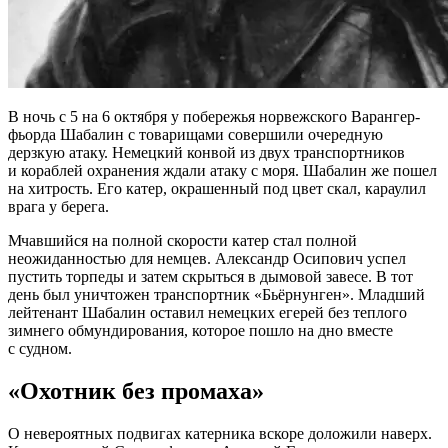
В ночь с 5 на 6 октября у побережья норвежского Варангер-
фьорда Шабалин с товарищами совершили очередную
дерзкую атаку. Немецкий конвой из двух транспортников
и кораблей охранения ждали атаку с моря. Шабалин же пошел
на хитрость. Его катер, окрашенный под цвет скал, караулил
врага у берега.
Мчавшийся на полной скорости катер стал полной
неожиданностью для немцев. Александр Осипович успел
пустить торпеды и затем скрыться в дымовой завесе. В тот
день был уничтожен транспортник «Бьёрнунген». Младший
лейтенант Шабалин оставил немецких егерей без теплого
зимнего обмундирования, которое пошло на дно вместе
с судном.
«Охотник без промаха»
О невероятных подвигах катерника вскоре доложили наверх.