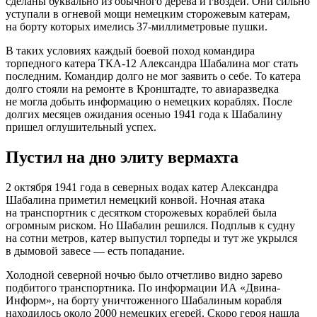
сделаны буквально из обычного дерева и гвоздей. Они сильно
уступали в огневой мощи немецким сторожевым катерам,
на борту которых имелись 37-миллиметровые пушки.
В таких условиях каждый боевой поход командира
торпедного катера ТКА-12 Александра Шабалина мог стать
последним. Командир долго не мог заявить о себе. То катера
долго стояли на ремонте в Кронштадте, то авиаразведка
не могла добыть информацию о немецких кораблях. После
долгих месяцев ожидания осенью 1941 года к Шабалину
пришел оглушительный успех.
Пустил на дно элиту вермахта
2 октября 1941 года в северных водах катер Александра
Шабалина приметил немецкий конвой. Ночная атака
на транспортник с десятком сторожевых кораблей была
огромным риском. Но Шабалин решился. Подплыв к судну
на сотни метров, катер выпустил торпеды и тут же укрылся
в дымовой завесе — есть попадание.
Холодной северной ночью было отчетливо видно зарево
подбитого транспортника. По информации ИА «Двина-
Информ», на борту уничтоженного Шабалиным корабля
находилось около 2000 немецких егерей. Скоро героя нашла