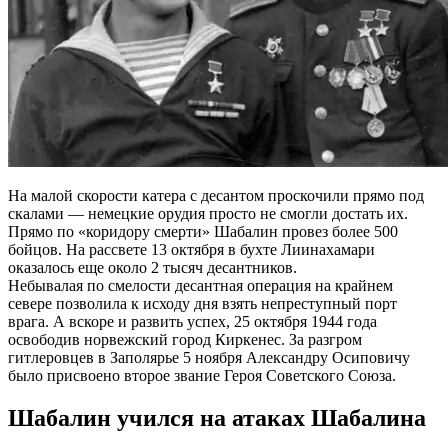
На малой скорости катера с десантом проскочили прямо под
скалами — немецкие орудия просто не смогли достать их.
Прямо по «коридору смерти» Шабалин провез более 500
бойцов. На рассвете 13 октября в бухте Лиинахамари
оказалось еще около 2 тысяч десантников.
Небывалая по смелости десантная операция на крайнем
севере позволила к исходу дня взять непреступный порт
врага. А вскоре и развить успех, 25 октября 1944 года
освободив норвежский город Киркенес. За разгром
гитлеровцев в Заполярье 5 ноября Александру Осиповичу
было присвоено второе звание Героя Советского Союза.
Шабалин учился на атаках Шабалина