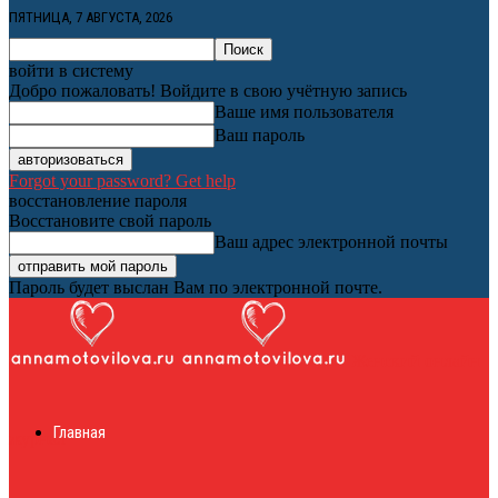
ПЯТНИЦА, 7 АВГУСТА, 2026
войти в систему
Добро пожаловать! Войдите в свою учётную запись
Ваше имя пользователя
Ваш пароль
Forgot your password? Get help
восстановление пароля
Восстановите свой пароль
Ваш адрес электронной почты
Пароль будет выслан Вам по электронной почте.
Женский онлайн
Главная
журнал