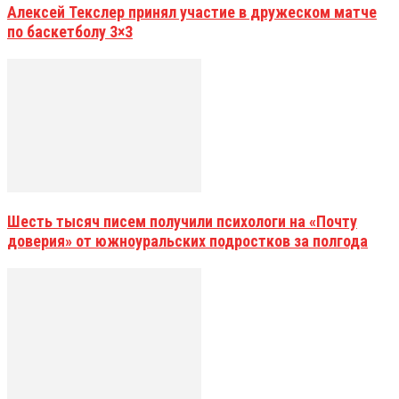
Алексей Текслер принял участие в дружеском матче
по баскетболу 3×3
Шесть тысяч писем получили психологи на «Почту
доверия» от южноуральских подростков за полгода