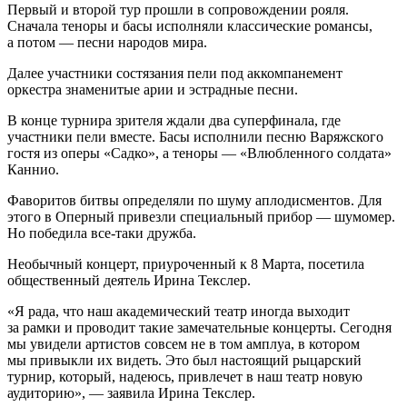
Первый и второй тур прошли в сопровождении рояля.
Сначала теноры и басы исполняли классические романсы,
а потом — песни народов мира.
Далее участники состязания пели под аккомпанемент
оркестра знаменитые арии и эстрадные песни.
В конце турнира зрителя ждали два суперфинала, где
участники пели вместе. Басы исполнили песню Варяжского
гостя из оперы «Садко», а теноры — «Влюбленного солдата»
Каннио.
Фаворитов битвы определяли по шуму аплодисментов. Для
этого в Оперный привезли специальный прибор — шумомер.
Но победила все-таки дружба.
Необычный концерт, приуроченный к 8 Марта, посетила
общественный деятель Ирина Текслер.
«Я рада, что наш академический театр иногда выходит
за рамки и проводит такие замечательные концерты. Сегодня
мы увидели артистов совсем не в том амплуа, в котором
мы привыкли их видеть. Это был настоящий рыцарский
турнир, который, надеюсь, привлечет в наш театр новую
аудиторию», — заявила Ирина Текслер.