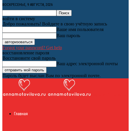
ВОСКРЕСЕНЬЕ, 9 АВГУСТА, 2026
войти в систему
Добро пожаловать! Войдите в свою учётную запись
Ваше имя пользователя
Ваш пароль
Forgot your password? Get help
восстановление пароля
Восстановите свой пароль
Ваш адрес электронной почты
Пароль будет выслан Вам по электронной почте.
Женский онлайн
Главная
журнал