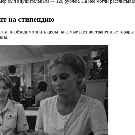
змер был внушительным — 120 рублей. На нее могли рассчитывать
ент на стипендию
та, необходимо знать цены на самые распространенные товары т
юза.