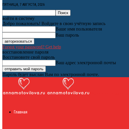
ПЯТНИЦА, 7 АВГУСТА, 2026
войти в систему
Добро пожаловать! Войдите в свою учётную запись
Ваше имя пользователя
Ваш пароль
Forgot your password? Get help
восстановление пароля
Восстановите свой пароль
Ваш адрес электронной почты
Пароль будет выслан Вам по электронной почте.
Женский онлайн ж
Главная