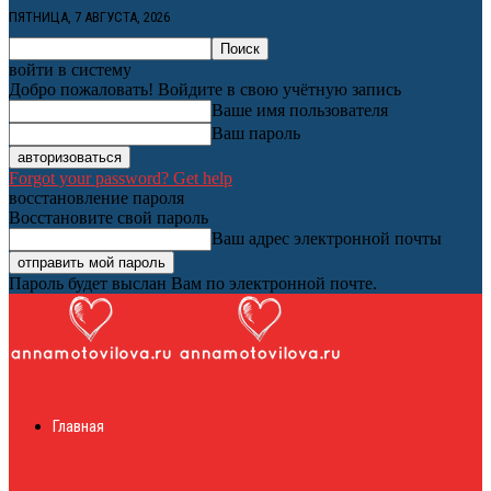
ПЯТНИЦА, 7 АВГУСТА, 2026
войти в систему
Добро пожаловать! Войдите в свою учётную запись
Ваше имя пользователя
Ваш пароль
Forgot your password? Get help
восстановление пароля
Восстановите свой пароль
Ваш адрес электронной почты
Пароль будет выслан Вам по электронной почте.
Женский онлайн
Главная
журнал