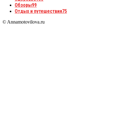
Обзоры
99
Отдых и путешествия
75
© Annamotovilova.ru