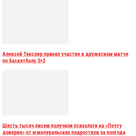
Алексей Текслер принял участие в дружеском матче
по баскетболу 3×3
Шесть тысяч писем получили психологи на «Почту
доверия» от южноуральских подростков за полгода