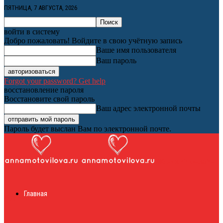
ПЯТНИЦА, 7 АВГУСТА, 2026
войти в систему
Добро пожаловать! Войдите в свою учётную запись
Ваше имя пользователя
Ваш пароль
Forgot your password? Get help
восстановление пароля
Восстановите свой пароль
Ваш адрес электронной почты
Пароль будет выслан Вам по электронной почте.
Женский онлайн
Главная
журнал