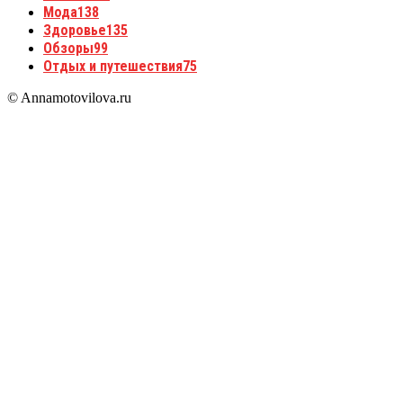
Мода
138
Здоровье
135
Обзоры
99
Отдых и путешествия
75
© Annamotovilova.ru