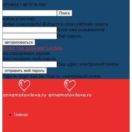
ПЯТНИЦА, 7 АВГУСТА, 2026
войти в систему
Добро пожаловать! Войдите в свою учётную запись
Ваше имя пользователя
Ваш пароль
Forgot your password? Get help
восстановление пароля
Восстановите свой пароль
Ваш адрес электронной почты
Пароль будет выслан Вам по электронной почте.
Женский онлайн
Главная
журнал