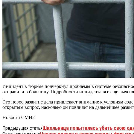
Инцидент в тюрьме подчеркнул проблемы в системе безопаснос
отправили в больницу. Подробности инцидента все еще выясня
Это новое развитие дела привлекает внимание к условиям сод
открытым вопрос, насколько он повлияет на дальнейшее развит
Новости СМИ2
Школьница попыталась убить свою одн
Предыдущая статья
Черная полоса в жизни звезды фильма 