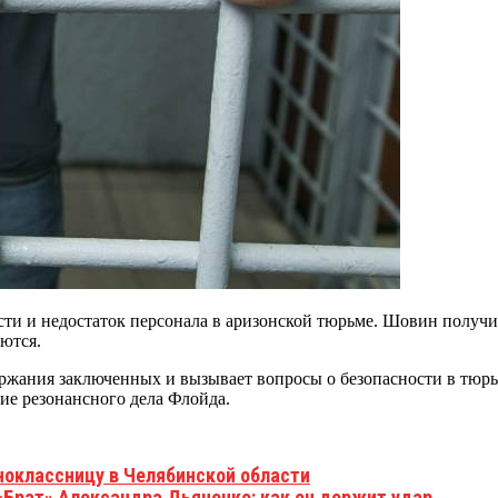
ти и недостаток персонала в аризонской тюрьме. Шовин получил
ются.
ержания заключенных и вызывает вопросы о безопасности в тюр
ие резонансного дела Флойда.
оклассницу в Челябинской области
«Брат» Александра Дьяченко: как он держит удар