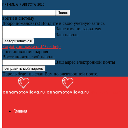
ПЯТНИЦА, 7 АВГУСТА, 2026
войти в систему
Добро пожаловать! Войдите в свою учётную запись
Ваше имя пользователя
Ваш пароль
Forgot your password? Get help
восстановление пароля
Восстановите свой пароль
Ваш адрес электронной почты
Пароль будет выслан Вам по электронной почте.
Женский онлайн ж
Главная