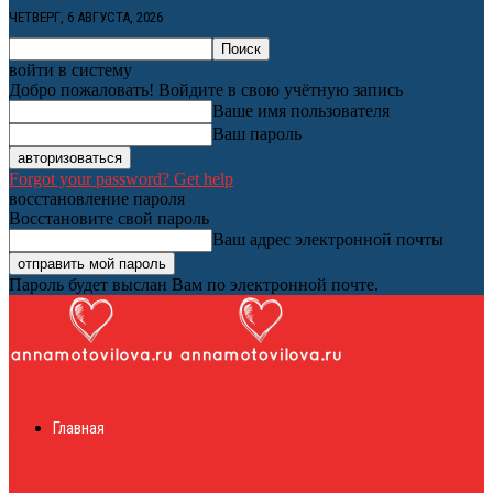
ЧЕТВЕРГ, 6 АВГУСТА, 2026
войти в систему
Добро пожаловать! Войдите в свою учётную запись
Ваше имя пользователя
Ваш пароль
Forgot your password? Get help
восстановление пароля
Восстановите свой пароль
Ваш адрес электронной почты
Пароль будет выслан Вам по электронной почте.
Женский онлайн
Главная
журнал