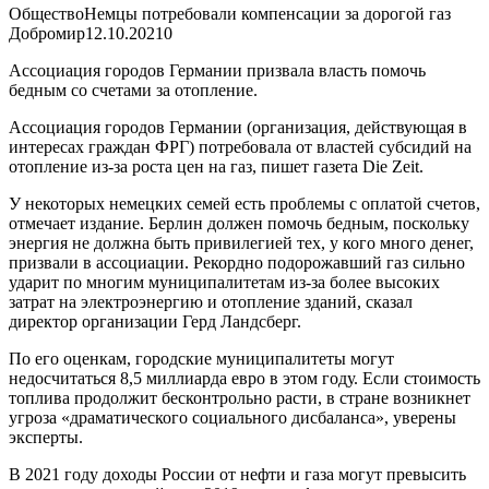
ОбществоНемцы потребовали компенсации за дорогой газ
Добромир
12.10.2021
0
Ассоциация городов Германии призвала власть помочь
бедным со счетами за отопление.
Ассоциация городов Германии (организация, действующая в
интересах граждан ФРГ) потребовала от властей субсидий на
отопление из-за роста цен на газ, пишет газета Die Zeit.
У некоторых немецких семей есть проблемы с оплатой счетов,
отмечает издание. Берлин должен помочь бедным, поскольку
энергия не должна быть привилегией тех, у кого много денег,
призвали в ассоциации. Рекордно подорожавший газ сильно
ударит по многим муниципалитетам из-за более высоких
затрат на электроэнергию и отопление зданий, сказал
директор организации Герд Ландсберг.
По его оценкам, городские муниципалитеты могут
недосчитаться 8,5 миллиарда евро в этом году. Если стоимость
топлива продолжит бесконтрольно расти, в стране возникнет
угроза «драматического социального дисбаланса», уверены
эксперты.
В 2021 году доходы России от нефти и газа могут превысить