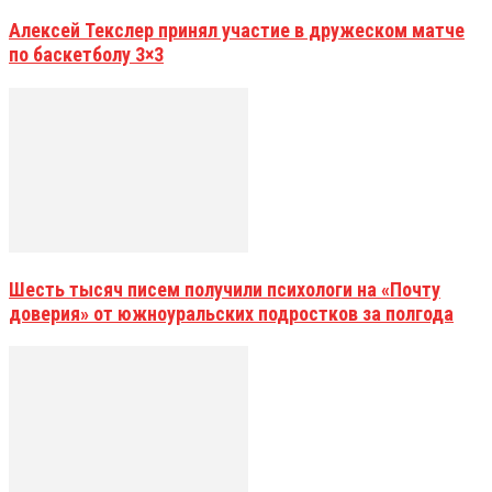
Алексей Текслер принял участие в дружеском матче
по баскетболу 3×3
Шесть тысяч писем получили психологи на «Почту
доверия» от южноуральских подростков за полгода