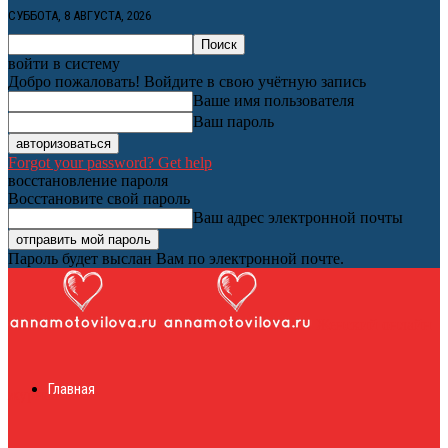
СУББОТА, 8 АВГУСТА, 2026
войти в систему
Добро пожаловать! Войдите в свою учётную запись
Ваше имя пользователя
Ваш пароль
Forgot your password? Get help
восстановление пароля
Восстановите свой пароль
Ваш адрес электронной почты
Пароль будет выслан Вам по электронной почте.
Женский онлайн
Главная
журнал