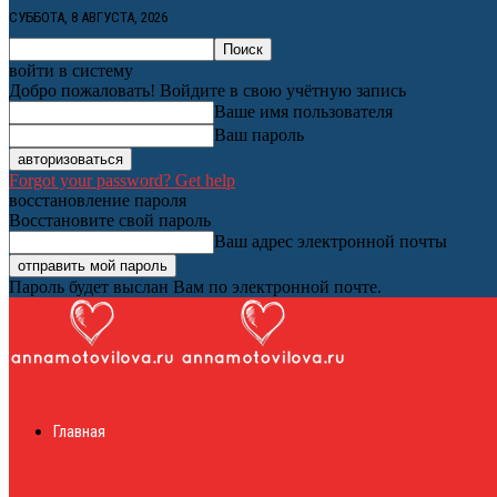
СУББОТА, 8 АВГУСТА, 2026
войти в систему
Добро пожаловать! Войдите в свою учётную запись
Ваше имя пользователя
Ваш пароль
Forgot your password? Get help
восстановление пароля
Восстановите свой пароль
Ваш адрес электронной почты
Пароль будет выслан Вам по электронной почте.
Женский онлайн ж
Главная