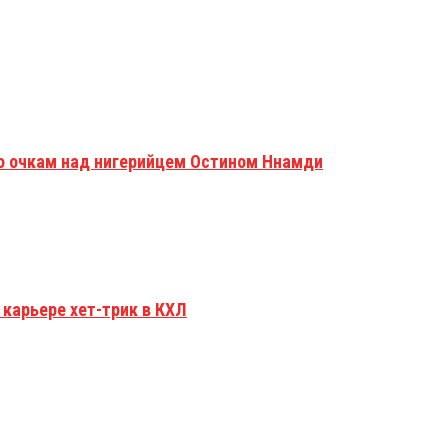
о очкам над нигерийцем Остином Ннамди
карьере хет-трик в КХЛ