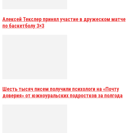
Алексей Текслер принял участие в дружеском матче
по баскетболу 3×3
Шесть тысяч писем получили психологи на «Почту
доверия» от южноуральских подростков за полгода