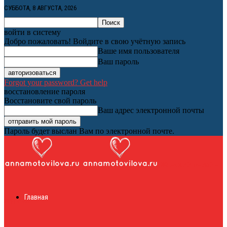
СУББОТА, 8 АВГУСТА, 2026
войти в систему
Добро пожаловать! Войдите в свою учётную запись
Ваше имя пользователя
Ваш пароль
Forgot your password? Get help
восстановление пароля
Восстановите свой пароль
Ваш адрес электронной почты
Пароль будет выслан Вам по электронной почте.
Женский онлайн
Главная
журнал