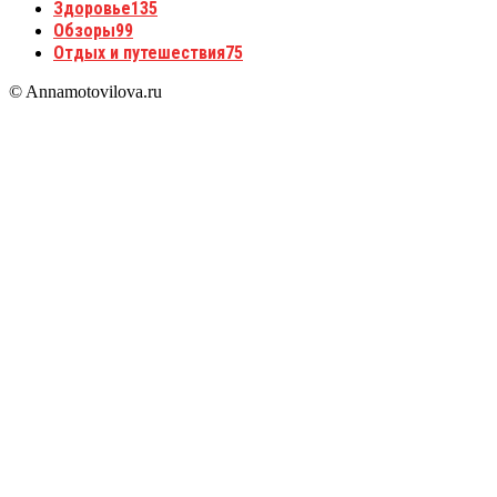
Здоровье
135
Обзоры
99
Отдых и путешествия
75
© Annamotovilova.ru