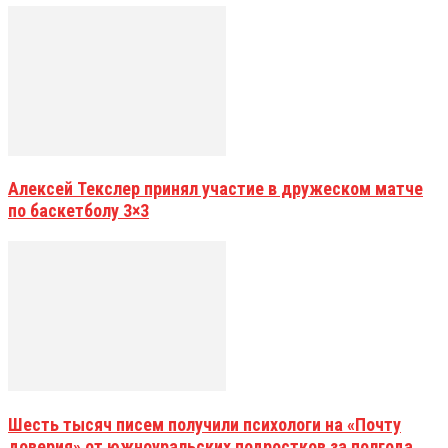
Алексей Текслер принял участие в дружеском матче
по баскетболу 3×3
Шесть тысяч писем получили психологи на «Почту
доверия» от южноуральских подростков за полгода