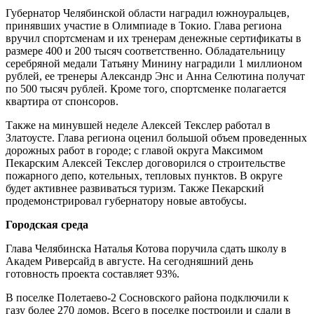
Губернатор Челябинской области наградил южноуральцев,
принявших участие в Олимпиаде в Токио. Глава региона
вручил спортсменам и их тренерам денежные сертификаты в
размере 400 и 200 тысяч соответственно. Обладательницу
серебряной медали Татьяну Минину наградили 1 миллионом
рублей, ее тренеры Александр Энс и Анна Селютина получат
по 500 тысяч рублей. Кроме того, спортсменке полагается
квартира от спонсоров.
Также на минувшей неделе Алексей Текслер работал в
Златоусте. Глава региона оценил большой объем проведенных
дорожных работ в городе; с главой округа Максимом
Пекарским Алексей Текслер договорился о строительстве
пожарного депо, котельных, тепловых пунктов. В округе
будет активнее развиваться туризм. Также Пекарский
продемонстрировал губернатору новые автобусы.
Городская среда
Глава Челябинска Наталья Котова поручила сдать школу в
Академ Риверсайд в августе. На сегодняшний день
готовность проекта составляет 93%.
В поселке Полетаево-2 Сосновского района подключили к
газу более 270 домов. Всего в поселке построили и сдали в