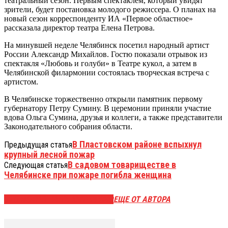
театральный сезон. Первым спектаклем, который увидят
зрители, будет постановка молодого режиссера. О планах на
новый сезон корреспонденту ИА «Первое областное»
рассказала директор театра Елена Петрова.
На минувшей неделе Челябинск посетил народный артист
России Александр Михайлов. Гостю показали отрывок из
спектакля «Любовь и голуби» в Театре кукол, а затем в
Челябинской филармонии состоялась творческая встреча с
артистом.
В Челябинске торжественно открыли памятник первому
губернатору Петру Сумину. В церемонии приняли участие
вдова Ольга Сумина, друзья и коллеги, а также представители
Законодательного собрания области.
В Пластовском районе вспыхнул
Предыдущая статья
крупный лесной пожар
В садовом товариществе в
Следующая статья
Челябинске при пожаре погибла женщина
ЭТО МОЖЕТ БЫТЬ ИНТЕРЕСНО
ЕЩЕ ОТ АВТОРА