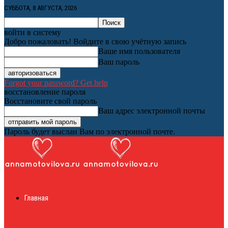
СУББОТА, 8 АВГУСТА, 2026
войти в систему
Добро пожаловать! Войдите в свою учётную запись
Ваше имя пользователя
Ваш пароль
Forgot your password? Get help
восстановление пароля
Восстановите свой пароль
Ваш адрес электронной почты
Пароль будет выслан Вам по электронной почте.
Женский онлайн
Главная
журнал