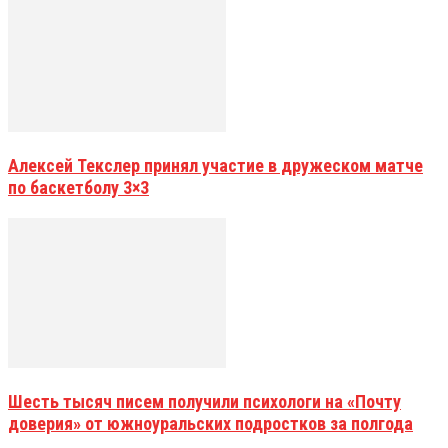
Алексей Текслер принял участие в дружеском матче
по баскетболу 3×3
Шесть тысяч писем получили психологи на «Почту
доверия» от южноуральских подростков за полгода