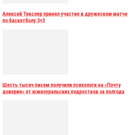
Алексей Текслер принял участие в дружеском матче
по баскетболу 3×3
Шесть тысяч писем получили психологи на «Почту
доверия» от южноуральских подростков за полгода