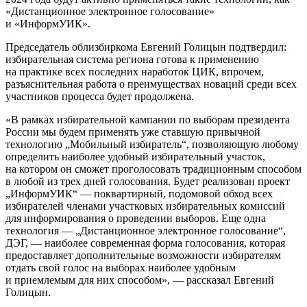
«Дистанционное электронное голосование»
и «ИнформУИК».
Председатель облизбиркома Евгений Голицын подтвердил:
избирательная система региона готова к применению
на практике всех последних наработок ЦИК, впрочем,
разъяснительная работа о преимуществах новаций среди всех
участников процесса будет продолжена.
«В рамках избирательной кампании по выборам президента
России мы будем применять уже ставшую привычной
технологию „Мобильный избиратель“, позволяющую любому
определить наиболее удобный избирательный участок,
на котором он сможет проголосовать традиционным способом
в любой из трех дней голосования. Будет реализован проект
„ИнформУИК“ — поквартирный, подомовой обход всех
избирателей членами участковых избирательных комиссий
для информирования о проведении выборов. Еще одна
технология — „Дистанционное электронное голосование“,
ДЭГ, — наиболее современная форма голосования, которая
предоставляет дополнительные возможности избирателям
отдать свой голос на выборах наиболее удобным
и приемлемым для них способом», — рассказал Евгений
Голицын.