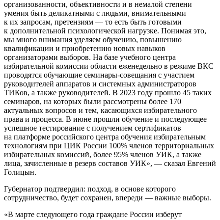
организованности, объективности и в немалой степени
умения быть деликатными с людьми, внимательными
к их запросам, претензиям — то есть быть готовыми
к дополнительной психологической нагрузке. Понимая это,
мы много внимания уделяем обучению, повышению
квалификации и приобретению новых навыков
организаторами выборов. На базе учебного центра
избирательной комиссии области еженедельно в режиме ВКС
проводятся обучающие семинары-совещания с участием
руководителей аппаратов и системных администраторов
ТИКов, а также руководителей. В 2023 году прошло 45 таких
семинаров, на которых были рассмотрены более 170
актуальных вопросов и тем, касающихся избирательного
права и процесса. В июне прошли обучение и последующее
успешное тестирование с получением сертификатов
на платформе российского центра обучения избирательным
технологиям при ЦИК России 100% членов территориальных
избирательных комиссий, более 95% членов УИК, а также
лица, зачисленные в резерв составов УИК», — сказал Евгений
Голицын.
Губернатор подтвердил: подход, в основе которого
сотрудничество, будет сохранен, впереди — важные выборы.
«В марте следующего года граждане России изберут