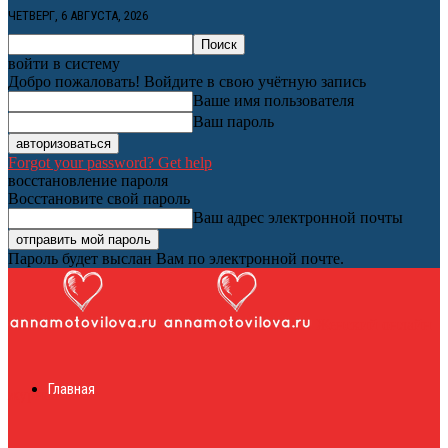
ЧЕТВЕРГ, 6 АВГУСТА, 2026
войти в систему
Добро пожаловать! Войдите в свою учётную запись
Ваше имя пользователя
Ваш пароль
Forgot your password? Get help
восстановление пароля
Восстановите свой пароль
Ваш адрес электронной почты
Пароль будет выслан Вам по электронной почте.
Женский онлайн
Главная
журнал