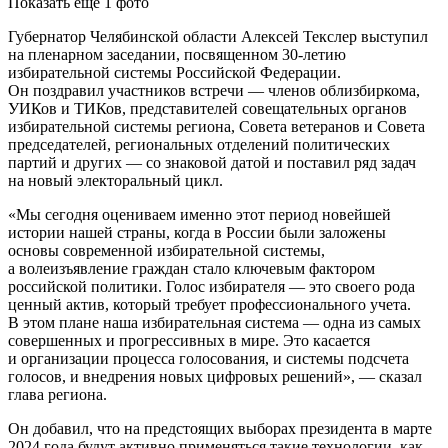
Показать еще 1 фото
Губернатор Челябинской области Алексей Текслер выступил
на пленарном заседании, посвященном 30‑летию
избирательной системы Российской Федерации.
Он поздравил участников встречи — членов облизбиркома,
УИКов и ТИКов, представителей совещательных органов
избирательной системы региона, Совета ветеранов и Совета
председателей, региональных отделений политических
партий и других — со знаковой датой и поставил ряд задач
на новый электоральный цикл.
«Мы сегодня оцениваем именно этот период новейшей
истории нашей страны, когда в России были заложены
основы современной избирательной системы,
а волеизъявление граждан стало ключевым фактором
российской политики. Голос избирателя — это своего рода
ценный актив, который требует профессионального учета.
В этом плане наша избирательная система — одна из самых
совершенных и прогрессивных в мире. Это касается
и организации процесса голосования, и системы подсчета
голосов, и внедрения новых цифровых решений», — сказал
глава региона.
Он добавил, что на предстоящих выборах президента в марте
2024 года будут активно применяться такие технологии, как