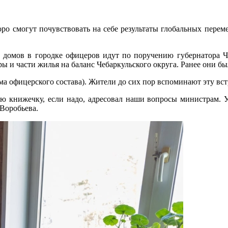
ро смогут почувствовать на себе результаты глобальных переме
 домов в городке офицеров идут по поручению губернатора Че
ры и части жилья на баланс Чебаркульского округа. Ранее они 
а офицерского состава). Жители до сих пор вспоминают эту вст
ою книжечку, если надо, адресовал наши вопросы министрам. У
 Воробьева.