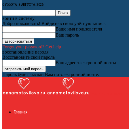
СУББОТА, 8 АВГУСТА, 2026
войти в систему
Добро пожаловать! Войдите в свою учётную запись
Ваше имя пользователя
Ваш пароль
Forgot your password? Get help
восстановление пароля
Восстановите свой пароль
Ваш адрес электронной почты
Пароль будет выслан Вам по электронной почте.
Женский онлайн ж
Главная