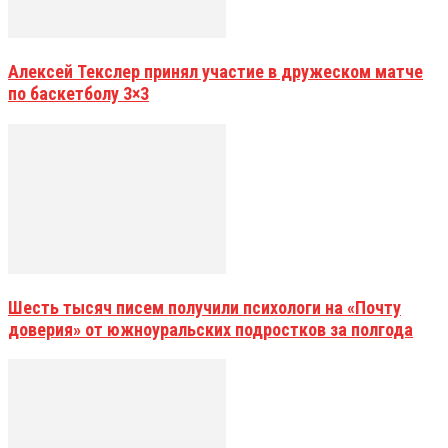
Алексей Текслер принял участие в дружеском матче
по баскетболу 3×3
Шесть тысяч писем получили психологи на «Почту
доверия» от южноуральских подростков за полгода