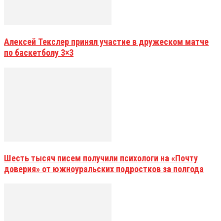
Алексей Текслер принял участие в дружеском матче
по баскетболу 3×3
Шесть тысяч писем получили психологи на «Почту
доверия» от южноуральских подростков за полгода