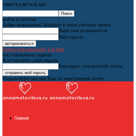
СУББОТА, 8 АВГУСТА, 2026
войти в систему
Добро пожаловать! Войдите в свою учётную запись
Ваше имя пользователя
Ваш пароль
Forgot your password? Get help
восстановление пароля
Восстановите свой пароль
Ваш адрес электронной почты
Пароль будет выслан Вам по электронной почте.
Женский онлайн
Главная
журнал