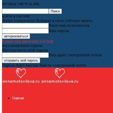
ПЯТНИЦА, 7 АВГУСТА, 2026
войти в систему
Добро пожаловать! Войдите в свою учётную запись
Ваше имя пользователя
Ваш пароль
Forgot your password? Get help
восстановление пароля
Восстановите свой пароль
Ваш адрес электронной почты
Пароль будет выслан Вам по электронной почте.
Женский онлайн ж
Главная