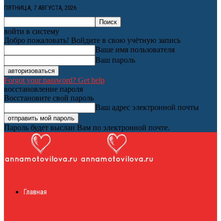
ПЯТНИЦА, 7 АВГУСТА, 2026
войти в систему
Добро пожаловать! Войдите в свою учётную запись
Ваше имя пользователя
Ваш пароль
Forgot your password? Get help
восстановление пароля
Восстановите свой пароль
Ваш адрес электронной почты
Пароль будет выслан Вам по электронной почте.
Женский онлайн
Главная
журнал