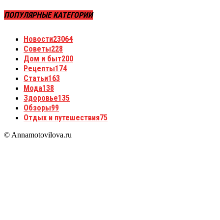
ПОПУЛЯРНЫЕ КАТЕГОРИИ
Новости
23064
Советы
228
Дом и быт
200
Рецепты
174
Статьи
163
Мода
138
Здоровье
135
Обзоры
99
Отдых и путешествия
75
© Annamotovilova.ru