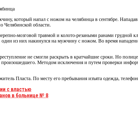
чину, который напал с ножом на челябинца в сентябре. Напада
о Челябинской области.
черепно-мозговой травмой и колото-резаными ранами грудной кле
один из них накинулся на мужчину с ножом. Во время нападени
преступление не смогли раскрыть в кратчайшие сроки. Но полиц
в произошедшего. Методом исключения и путем проверки инфор
итель Пласта. По месту его пребывания изъята одежда, телефон
ии с властью
анов в больнице № 8