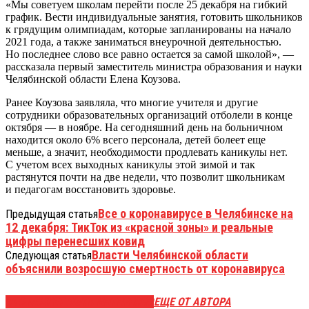
«Мы советуем школам перейти после 25 декабря на гибкий
график. Вести индивидуальные занятия, готовить школьников
к грядущим олимпиадам, которые запланированы на начало
2021 года, а также заниматься внеурочной деятельностью.
Но последнее слово все равно остается за самой школой», —
рассказала первый заместитель министра образования и науки
Челябинской области Елена Коузова.
Ранее Коузова заявляла, что многие учителя и другие
сотрудники образовательных организаций отболели в конце
октября — в ноябре. На сегодняшний день на больничном
находится около 6% всего персонала, детей болеет еще
меньше, а значит, необходимости продлевать каникулы нет.
С учетом всех выходных каникулы этой зимой и так
растянутся почти на две недели, что позволит школьникам
и педагогам восстановить здоровье.
Все о коронавирусе в Челябинске на
Предыдущая статья
12 декабря: ТикТок из «красной зоны» и реальные
цифры перенесших ковид
Власти Челябинской области
Следующая статья
объяснили возросшую смертность от коронавируса
ЭТО МОЖЕТ БЫТЬ ИНТЕРЕСНО
ЕЩЕ ОТ АВТОРА