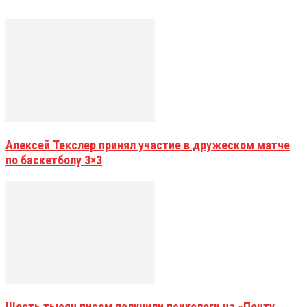
Алексей Текслер принял участие в дружеском матче
по баскетболу 3×3
Шесть тысяч писем получили психологи на «Почту