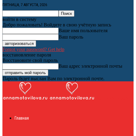
ПЯТНИЦА, 7 АВГУСТА, 2026
войти в систему
Добро пожаловать! Войдите в свою учётную запись
Ваше имя пользователя
Ваш пароль
Forgot your password? Get help
восстановление пароля
Восстановите свой пароль
Ваш адрес электронной почты
Пароль будет выслан Вам по электронной почте.
Женский онлайн
Главная
журнал