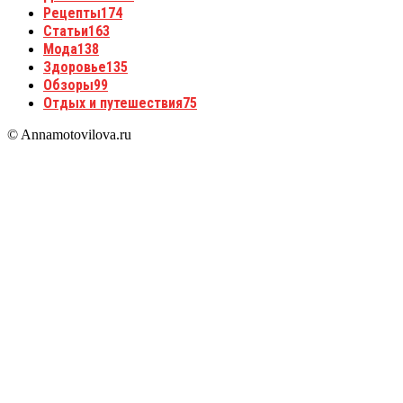
Рецепты
174
Статьи
163
Мода
138
Здоровье
135
Обзоры
99
Отдых и путешествия
75
© Annamotovilova.ru