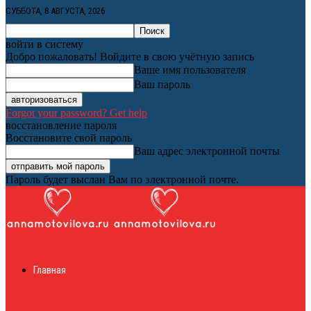
СУББОТА, 8 АВГУСТА, 2026
войти в систему
Добро пожаловать! Войдите в свою учётную запись
Ваше имя пользователя
Ваш пароль
Forgot your password? Get help
восстановление пароля
Восстановите свой пароль
Ваш адрес электронной почты
Пароль будет выслан Вам по электронной почте.
Женский онлайн
Главная
журнал