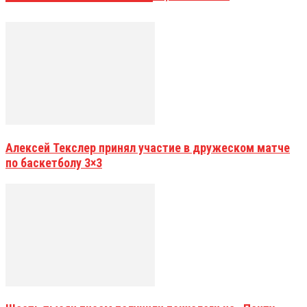
Алексей Текслер принял участие в дружеском матче
по баскетболу 3×3