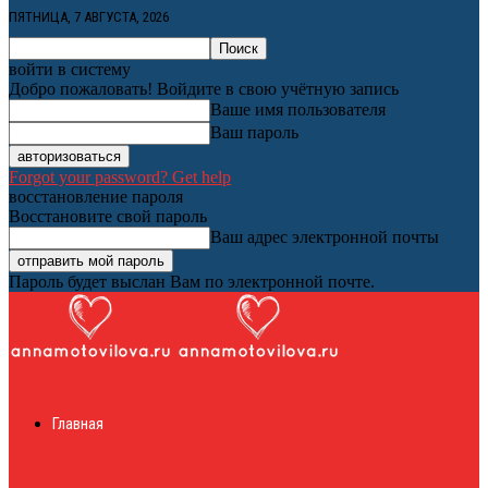
ПЯТНИЦА, 7 АВГУСТА, 2026
войти в систему
Добро пожаловать! Войдите в свою учётную запись
Ваше имя пользователя
Ваш пароль
Forgot your password? Get help
восстановление пароля
Восстановите свой пароль
Ваш адрес электронной почты
Пароль будет выслан Вам по электронной почте.
Женский онлайн
Главная
журнал