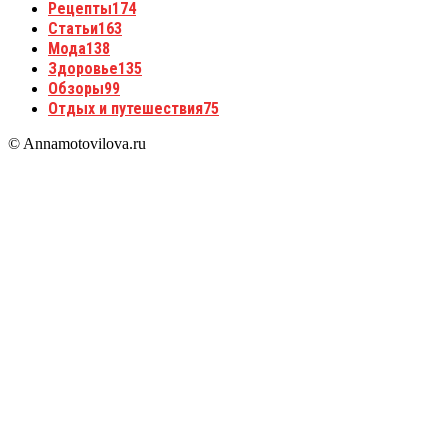
Рецепты
174
Статьи
163
Мода
138
Здоровье
135
Обзоры
99
Отдых и путешествия
75
© Annamotovilova.ru