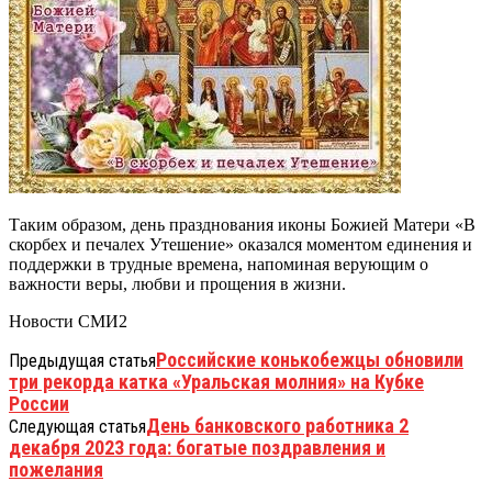
Таким образом, день празднования иконы Божией Матери «В
скорбех и печалех Утешение» оказался моментом единения и
поддержки в трудные времена, напоминая верующим о
важности веры, любви и прощения в жизни.
Новости СМИ2
Российские конькобежцы обновили
Предыдущая статья
три рекорда катка «Уральская молния» на Кубке
России
День банковского работника 2
Следующая статья
декабря 2023 года: богатые поздравления и
пожелания