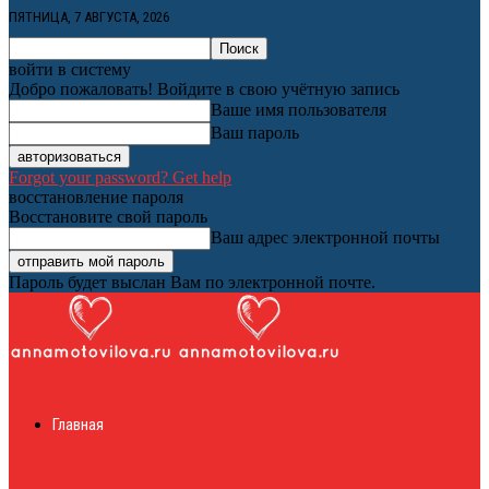
ПЯТНИЦА, 7 АВГУСТА, 2026
войти в систему
Добро пожаловать! Войдите в свою учётную запись
Ваше имя пользователя
Ваш пароль
Forgot your password? Get help
восстановление пароля
Восстановите свой пароль
Ваш адрес электронной почты
Пароль будет выслан Вам по электронной почте.
Женский онлайн
Главная
журнал