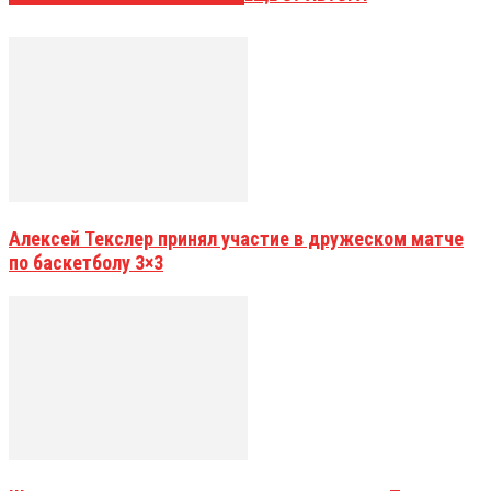
Алексей Текслер принял участие в дружеском матче
по баскетболу 3×3