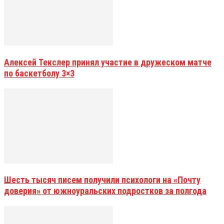
Алексей Текслер принял участие в дружеском матче
по баскетболу 3×3
Шесть тысяч писем получили психологи на «Почту
доверия» от южноуральских подростков за полгода